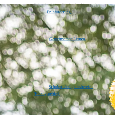
Schon im frühen Kindesalter bieten wir mit
unserer
Frühförderung
gezielte
Unterstützung an – individuell abgestimmt
auf die Bedürfnisse Ihres Kindes.
Auch im
Gemeinsamen Lernen
an
allgemeinbildenden Schulen oder
Berufskollegs stehen unsere erfahrenen
Fachkräfte beratend und begleitend zur Seite.
An unserem Schulstandort in Düren
unterrichten wir etwa 210 Schüler*innen aus
unserem
Schulzuständigkeitsbereich
(Einzugsgebiet)
. Dies erfolgt in kleinen
Lerngruppen, die nach ihrem persönlichen
Entwicklungsstand zusammengesetzt sind –
unabhängig von Jahrgang oder