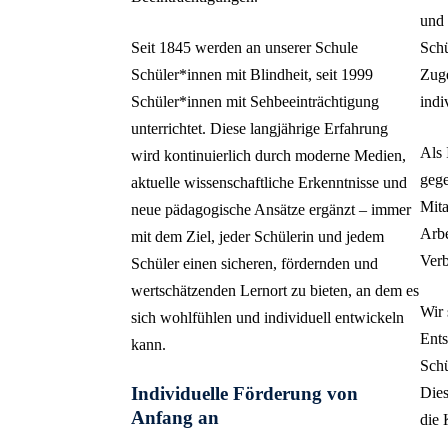
und 
Seit 1845 werden an unserer Schule
Schü
Schüler*innen mit Blindheit, seit 1999
Zuge
Schüler*innen mit Sehbeeinträchtigung
indi
unterrichtet. Diese langjährige Erfahrung
Als 
wird kontinuierlich durch moderne Medien,
gege
aktuelle wissenschaftliche Erkenntnisse und
Mita
neue pädagogische Ansätze ergänzt – immer
Arbe
mit dem Ziel, jeder Schülerin und jedem
Verb
Schüler einen sicheren, fördernden und
wertschätzenden Lernort zu bieten, an dem es
Wir 
sich wohlfühlen und individuell entwickeln
Ents
kann.
Schü
Individuelle Förderung von
Dies
Anfang an
die 