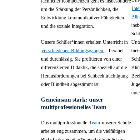
fachlicher Kompetenzen geht es insbesondere
Inte
um die Stärkung der Persönlichkeit, die
Blin
Entwicklung kommunikativer Fähigkeiten
insb
und die soziale Integration.
Schü
Unsere Schüler*innen erhalten Unterricht in
Unte
verschiedenen Bildungsgängen
– flexibel
biet
und durchlässig. Sie profitieren von einer
Schü
differenzierten Didaktik, die speziell auf die
Blin
Herausforderungen bei Sehbeeinträchtigung
Beei
oder Blindheit abgestimmt ist.
Juge
unte
Gemeinsam stark: unser
multiprofessionelles Team
Das multiprofessionelle
Team
unserer Schule
arbeitet eng zusammen, um die vielfältigen
Bedarfe der Schüler*innen bestmöglich zu