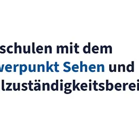
10 FSJler*innen (Freiwilliges
Soziales Jahr) / Bufdis
(Bundesfreiwilligendienst)
2 Schulsekretärinnen
2 Hausmeister, 2 Techniker, 1
Mitarbeiter am betrieblich
integrierten Arbeitsplatz (BiAp)
1 Wäscherei-Fachkraft
2 Küchenkräfte