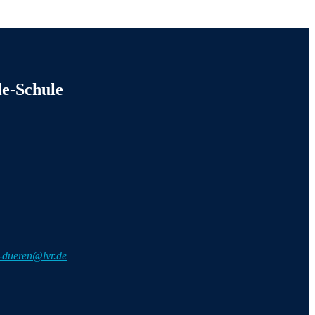
mationen
le-Schule
e-dueren@lvr.de