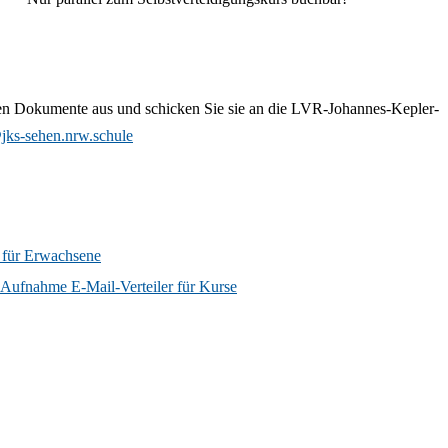
lligendienst
 Sehen
chüler*innen
Technologien
en
er
 & Mobilität
xis
gungen
 Prinzipien der
Zielsprache
nden Dokumente aus und schicken Sie sie an die LVR-Johannes-Kepler-
pädagogik
jks-sehen.nrw.schule
ierung
beit
e Pädagogik
chüler*innen mit
hbeeinträchtigung
 für Erwachsene
 Aufnahme E-Mail-Verteiler für Kurse