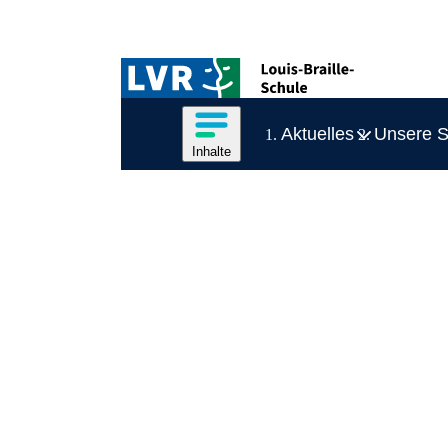
Zum Hauptinhalt springen
Logo der LVR-Louis-Braille-Schule
Hauptnavigation
Inhalte des Menüs anzeigen
Aktuelles
Unsere S
Inhalte
Inhaltsmenü
Ende des Seitenheaders.
Schließen
Inhalte des Menüs ausblenden