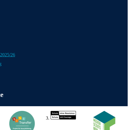
 2025/26
g
onen
te