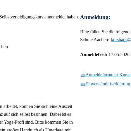
Pflege
Bundesfreiwi
Förderschwerpunkt
Stufen für S
Schulregeln
& Assistive 
Therapien
Praktikum
mit Komplex
Medienzentrum
Geschichte d
Orientierung
Anmeldung:
 Selbstverteidigungskurs angemeldet haben
Heilmittelpra
Beeinträchti
Schule
Orthoptistin
Klassen nach
Deutsch als 
Bitte füllen Sie die folge
Taubblinden
Schule Aachen:
kurshaus@
Berufsorient
chen
Schulsozialar
Anmeldefrist:
17.05.2026
Tiergestützt
Medien für S
Blindheit/Se
Anmeldeformular Kurse
Einverständniserklärung
 arbeitet, können Sie sich eine Auszeit
auf sich selbst besinnen. Dabei ist es
ner Yoga-Profi sind. Bitte kommen Sie in
in großes Handtuch als Unterlage mit.